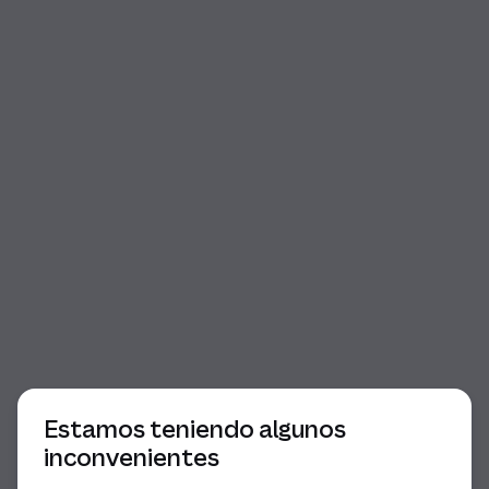
Comienzo del diálogo
Estamos teniendo algunos
inconvenientes